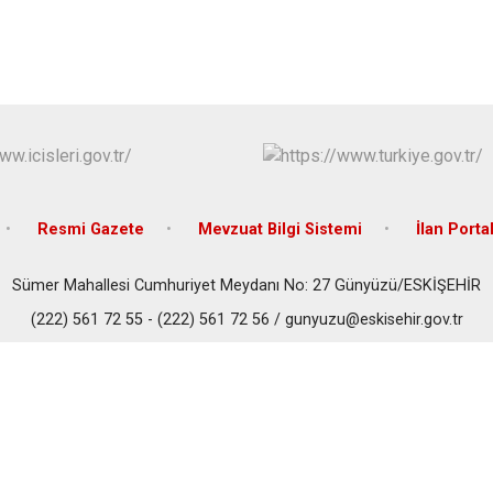
Han
İnönü
Mahmudiye
Resmi Gazete
Mevzuat Bilgi Sistemi
İlan Portal
Sümer Mahallesi Cumhuriyet Meydanı No: 27 Günyüzü/ESKİŞEHİR
(222) 561 72 55 - (222) 561 72 56 / gunyuzu@eskisehir.gov.tr