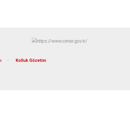
Sivrihisar
Odunpazarı
Tepebaşı
ı
Kolluk Gözetim