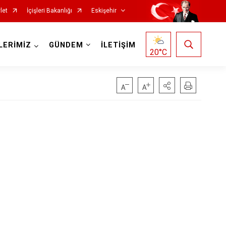
let
İçişleri Bakanlığı
Eskişehir
LERİMİZ
GÜNDEM
İLETİŞİM
20
°C
Mihalgazi
Mihalıççık
Sarıcakaya
Seyitgazi