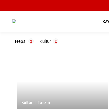
KA
Hepsi
Kültür
2
2
ETİKETLER
Tarih
1
Turizm
1
Kültür
|
Turizm