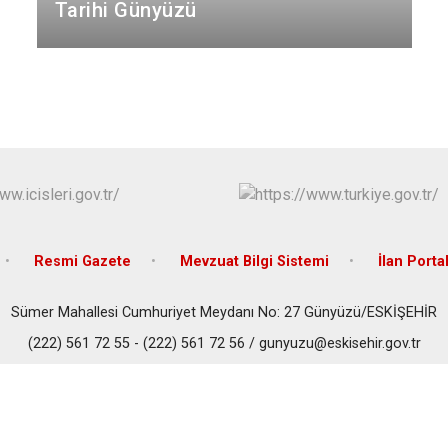
Han
Tarihi Günyüzü
İnönü
Mahmudiye
Resmi Gazete
Mevzuat Bilgi Sistemi
İlan Portal
Sümer Mahallesi Cumhuriyet Meydanı No: 27 Günyüzü/ESKİŞEHİR
(222) 561 72 55 - (222) 561 72 56 / gunyuzu@eskisehir.gov.tr