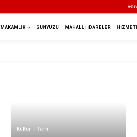
e-Dev
YMAKAMLIK
GÜNYÜZÜ
MAHALLİ İDARELER
HİZMET
Eskişehir
Alpu
Beylikova
Çifteler
Günyüzü
Kültür
|
Tarih