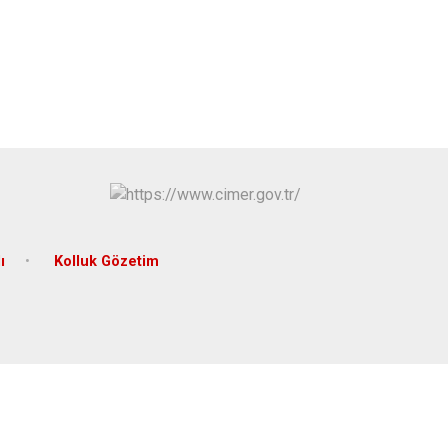
Sivrihisar
Odunpazarı
Tepebaşı
ı
Kolluk Gözetim