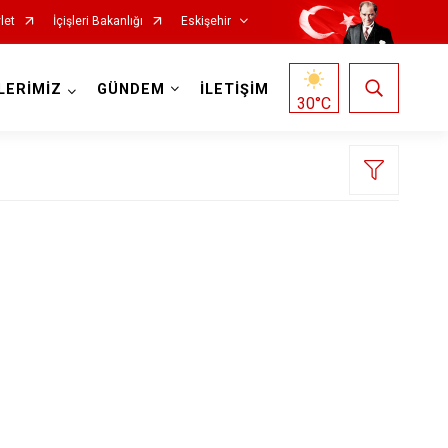
let
İçişleri Bakanlığı
Eskişehir
LERİMİZ
GÜNDEM
İLETİŞİM
30
°C
Mihalgazi
Mihalıççık
Sarıcakaya
Seyitgazi