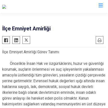
Eskişehir
İlçe Emniyet Amirliği
Alpu
Mihalgazi
Beylikova
Mihalıççık
İlçe Emniyet Amirliği Görev Tanımı
Çifteler
Sarıcakaya
Günyüzü
Seyitgazi
Öncelikle İnsan Hak ve özgürlüklerini, huzur ve güvenliği
Han
Sivrihisar
korumak, suçların önlenmesi ve suç işleyenlerin yakalanması
amacıyla üstlendiği tüm görevleri, yasaların çizdiği çerçevede
İnönü
Odunpazarı
yerine getirmektir. Evrensel hukuk değerleri ışığı altında insan
Mahmudiye
Tepebaşı
haklarına saygılı, laik, demokratik, sosyal hukuk devleti
ilkelerine bağlı olarak devletimizin emrinde, insan odaklı
görev anlayışı ile hareket eden polis olmaktır. Kanun
hakimiyetini sağlarken vatandaş memnuniyetini en üst düzeye