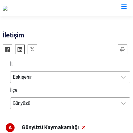
Eskişehir
İletişim
Alpu
Mihalgazi
Beylikova
Mihalıççık
İl:
Çifteler
Sarıcakaya
Günyüzü
Seyitgazi
Eskişehir
Han
Sivrihisar
İlçe:
İnönü
Odunpazarı
Mahmudiye
Tepebaşı
Günyüzü
Günyüzü Kaymakamlığı
A