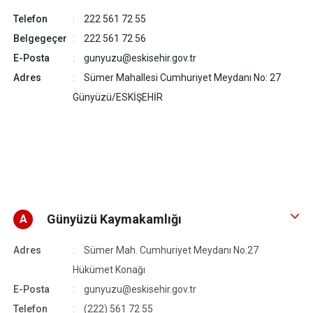
Telefon
222 561 72 55
Belgegeçer
222 561 72 56
E-Posta
gunyuzu@eskisehir.gov.tr
Adres
Sümer Mahallesi Cumhuriyet Meydanı No: 27
Günyüzü/ESKİŞEHİR
Günyüzü Kaymakamlığı
A
Adres
Sümer Mah. Cumhuriyet Meydanı No:27
Hükümet Konağı
E-Posta
gunyuzu@eskisehir.gov.tr
Telefon
(222) 561 72 55