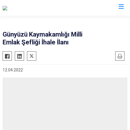
Eskişehir
Günyüzü Kaymakamlığı Milli
Emlak Şefliği İhale İlanı
Alpu
Mihalgazi
Beylikova
Mihalıççık
Çifteler
Sarıcakaya
12.04.2022
Günyüzü
Seyitgazi
Han
Sivrihisar
İnönü
Odunpazarı
Mahmudiye
Tepebaşı